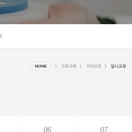
료
HOME
진료과목
치아교정
앞니교정
06
06
07
07