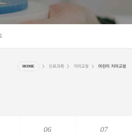
료
HOME
진료과목
치아교정
어린이 치아교정
06
06
07
07