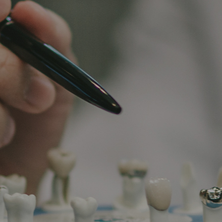
뷰티플란트 약속
물금신도시점
임플란트
빠른상담
공지사항
치료 전후사진
온라인 상담
핵심경쟁력
치아교정
부민점
카카오톡 상담
뷰플 소식
사회공헌
심미치료
평산점
자주하는 질문
해운대점
둘러보기
일반진료
사직점
대연점