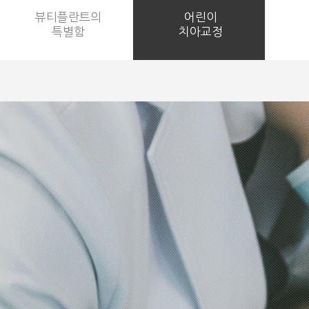
뷰티플란트의
뷰티플란트의
어린이
어린이
특별함
특별함
치아교정
치아교정