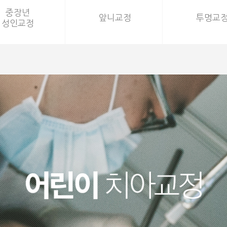
중장년
중장년
앞니교정
앞니교정
투명교
투명교
성인교정
성인교정