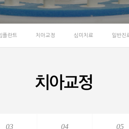
시청점
임플란트
치아교정
심미치료
일반진
03
03
04
04
05
05