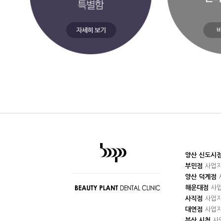
양산 신도시
부민점
사업자번
양산 덕계점
사
해운대점
사업
사직점
사업자번
대연점
사업자번
부산 시청
사업