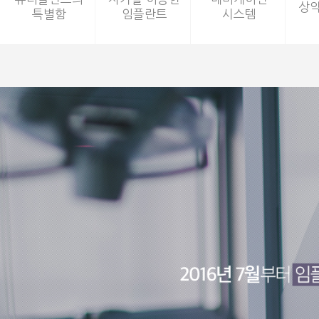
상악
상악
특별함
특별함
임플란트
임플란트
시스템
시스템