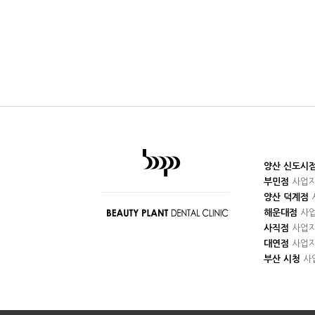
양산 신도시
부민점
사업자번
양산 덕계점
사
해운대점
사업
사직점
사업자번
대연점
사업자번
부산 시청
사업